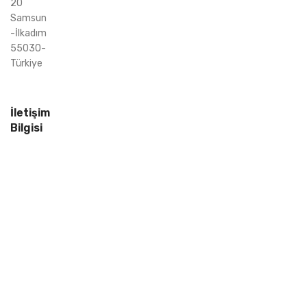
20
Samsun
-İlkadım
55030-
Türkiye
İletişim
Bilgisi