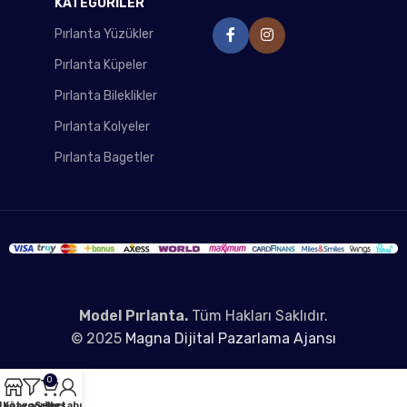
KATEGORİLER
Pırlanta Yüzükler
Pırlanta Küpeler
Pırlanta Bileklikler
Pırlanta Kolyeler
Pırlanta Bagetler
Model Pırlanta.
Tüm Hakları Saklıdır.
© 2025
Magna Dijital Pazarlama Ajansı
0
ağaza
Kategoriler
Sepet
Hesabım