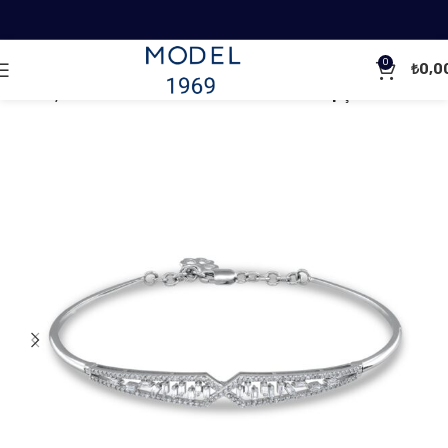
0
₺
0,0
Ana Sayfa
Pırlanta Bileklikler
Pırlanta Kelepçe Bileklikler