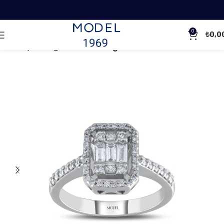
0
₺
0,0
Ana Sayfa
Baget Pırlanta
Baget Pırlanta Yüzükler