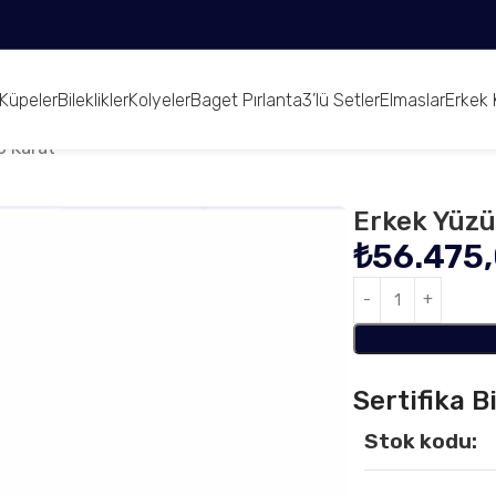
Küpeler
Bileklikler
Kolyeler
Baget Pırlanta
3’lü Setler
Elmaslar
Erkek 
6 Karat
Erkek Yüzü
₺
56.475
Sertifika Bi
Stok kodu: