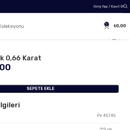
Giriş Yap / Kayıt Ol
0
Koleksiyonu
₺
0,00
k 0,66 Karat
,00
SEPETE EKLE
lgileri
Pır 45745
22 gr