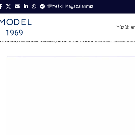
Yetkili Mağazalarımız
Yüzükler
Ana Sayfa
Erkek Koleksiyonu
Erkek Yüzük
Erkek Yüzük 0,6