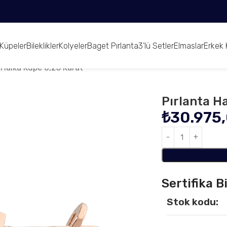
Küpeler
Bileklikler
Kolyeler
Baget Pırlanta
3’lü Setler
Elmaslar
Erkek 
 Halka Küpe 0,25 Karat
Pırlanta H
₺
30.975
Sertifika Bi
Stok kodu: