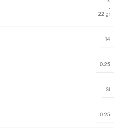
,
22 gr
14
0.25
SI
0.25