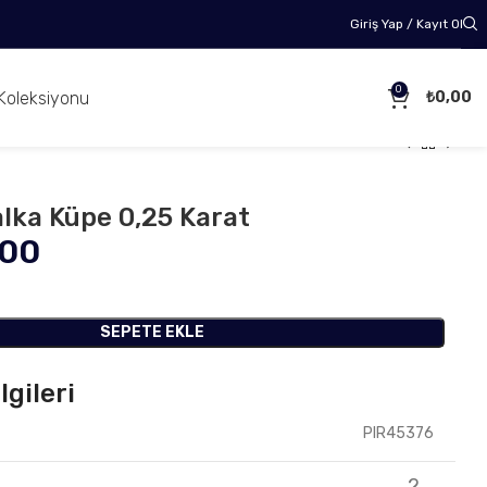
Giriş Yap / Kayıt Ol
0
Koleksiyonu
₺
0,00
alka Küpe 0,25 Karat
,00
SEPETE EKLE
lgileri
PIR45376
2