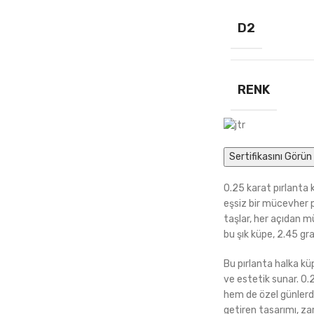
D2
RENK
Sertifikasını Görün 
0.25 karat pırlanta 
eşsiz bir mücevher pa
taşlar, her açıdan m
bu şık küpe, 2.45 gram
Bu pırlanta halka küp
ve estetik sunar. 0.
hem de özel günlerde 
getiren tasarımı, zar