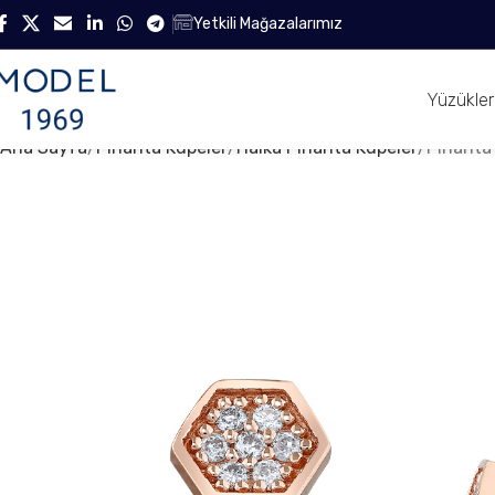
Yetkili Mağazalarımız
Yüzükler
Ana Sayfa
Pırlanta Küpeler
Halka Pırlanta Küpeler
Pırlanta