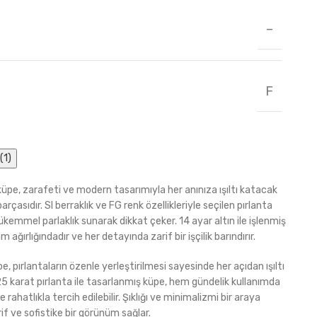
–
F
(1)
küpe, zarafeti ve modern tasarımıyla her anınıza ışıltı katacak
rçasıdır. SI berraklık ve FG renk özellikleriyle seçilen pırlanta
ükemmel parlaklık sunarak dikkat çeker. 14 ayar altın ile işlenmiş
 ağırlığındadır ve her detayında zarif bir işçilik barındırır.
e, pırlantaların özenle yerleştirilmesi sayesinde her açıdan ışıltı
25 karat pırlanta ile tasarlanmış küpe, hem gündelik kullanımda
rahatlıkla tercih edilebilir. Şıklığı ve minimalizmi bir araya
if ve sofistike bir görünüm sağlar.