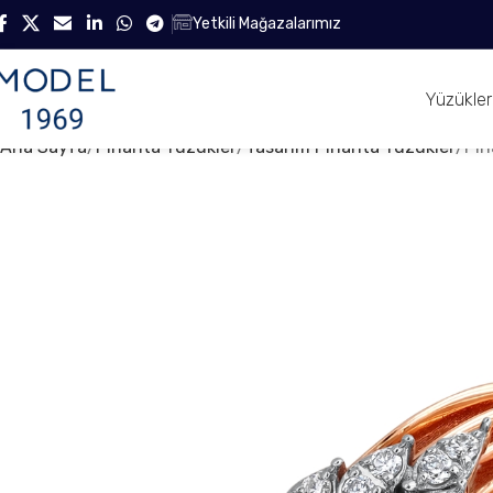
Yetkili Mağazalarımız
Yüzükler
Ana Sayfa
Pırlanta Yüzükler
Tasarım Pırlanta Yüzükler
Pır