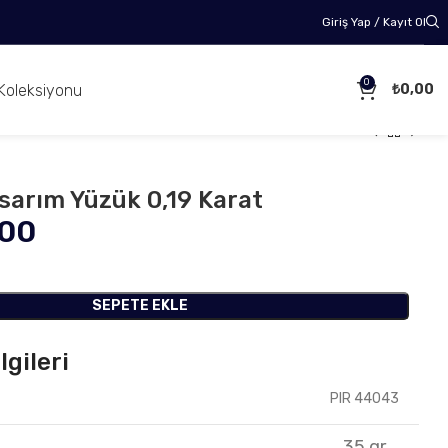
Giriş Yap / Kayıt Ol
0
Koleksiyonu
₺
0,00
asarım Yüzük 0,19 Karat
,00
SEPETE EKLE
lgileri
PIR 44043
35 gr