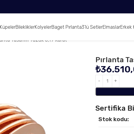
Küpeler
Bileklikler
Kolyeler
Baget Pırlanta
3’lü Setler
Elmaslar
Erkek 
lanta Tasarım Yüzük 0,19 Karat
Pırlanta T
₺
36.510
Sertifika Bi
Stok kodu: