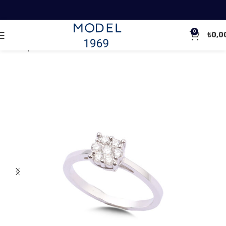
0
₺
0,0
Ana Sayfa
Pırlanta Yüzükler
Tasarım Pırlanta Yüzükler