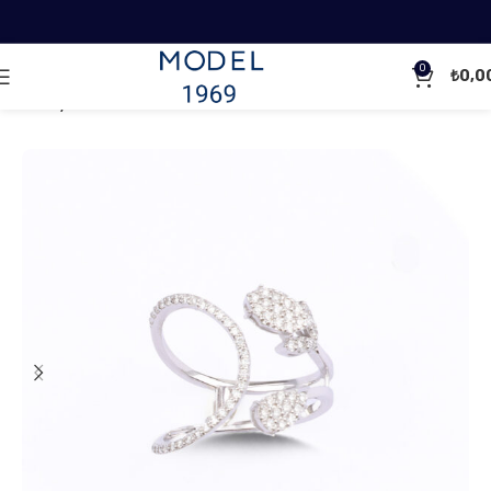
0
₺
0,0
Ana Sayfa
Pırlanta Yüzükler
Tasarım Pırlanta Yüzükler