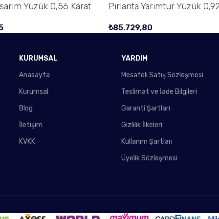
asarım Yüzük 0,56 Karat
Pırlanta Yarımtur Yüzük 0,92
5
₺
85.729,80
KURUMSAL
YARDIM
Anasayfa
Mesafeli Satış Sözleşmesi
Kurumsal
Teslimat ve İade Bilgileri
Blog
Garanti Şartları
İletişim
Gizlilik İlkeleri
KVKK
Kullanım Şartları
Üyelik Sözleşmesi