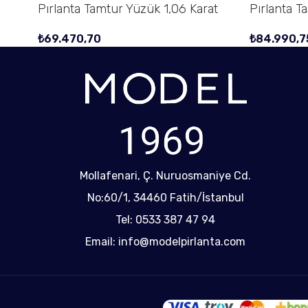
Pırlanta Tamtur Yüzük 1,06 Karat
Pırlanta T
₺
69.470,70
₺
84.990,7
Mollafenari, Ç. Nuruosmaniye Cd.
No:60/1, 34460 Fatih/İstanbul
Tel: 0533 387 47 94
Email: info@modelpirlanta.com