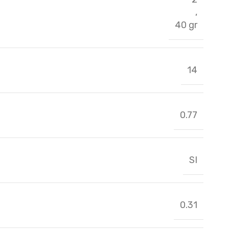
,
40 gr
14
0.77
SI
0.31