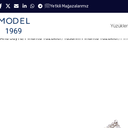
Yetkili Mağazalarımız
Yüzükler
Ana Sayfa
Pırlanta Yüzükler
Tasarım Pırlanta Yüzükler
Pır