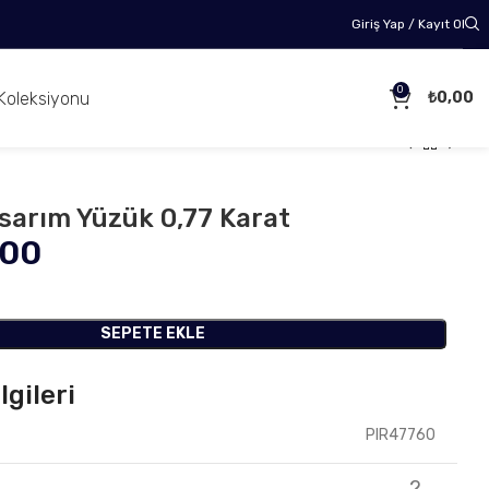
Giriş Yap / Kayıt Ol
0
Koleksiyonu
₺
0,00
asarım Yüzük 0,77 Karat
,00
SEPETE EKLE
lgileri
PIR47760
2