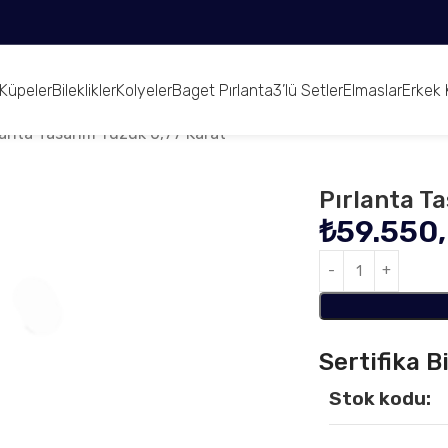
Küpeler
Bileklikler
Kolyeler
Baget Pırlanta
3’lü Setler
Elmaslar
Erkek 
lanta Tasarım Yüzük 0,77 Karat
Pırlanta T
₺
59.550
Sertifika Bi
Stok kodu: