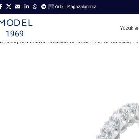
Yetkili Mağazalarımız
Yüzükler
Ana Sayfa
Pırlanta Yüzükler
Yarımtur Pırlanta Yüzükler
Pı