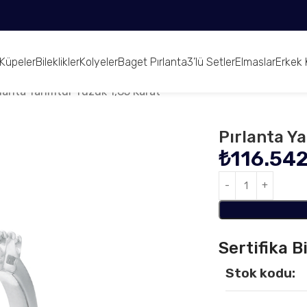
Küpeler
Bileklikler
Kolyeler
Baget Pırlanta
3’lü Setler
Elmaslar
Erkek 
rlanta Yarımtur Yüzük 1,85 Karat
Pırlanta Y
₺
116.54
Sertifika Bi
Stok kodu: