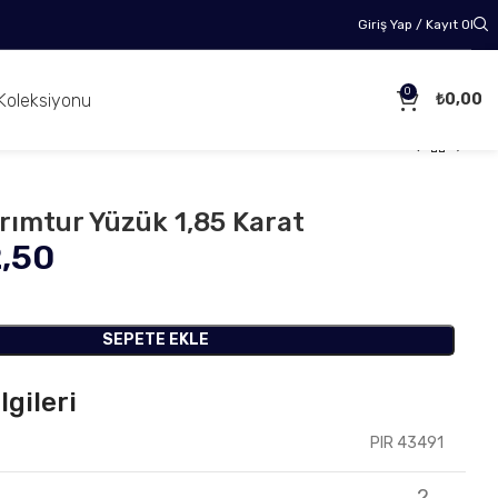
Giriş Yap / Kayıt Ol
0
Koleksiyonu
₺
0,00
arımtur Yüzük 1,85 Karat
2,50
SEPETE EKLE
lgileri
PIR 43491
2