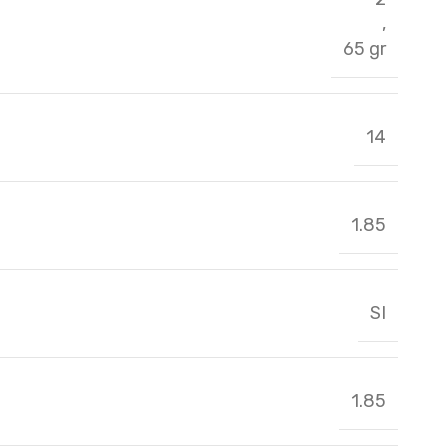
,
65 gr
14
1.85
SI
1.85