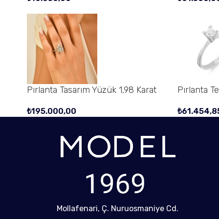
Pırlanta Tasarım Yüzük 1,98 Karat
Pırlanta T
₺
195.000,00
₺
61.454,8
Mollafenari, Ç. Nuruosmaniye Cd.