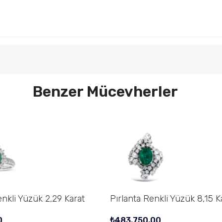
Benzer Mücevherler
enkli Yüzük 2,29 Karat
Pırlanta Renkli Yüzük 8,15 K
0
₺
483.750,00