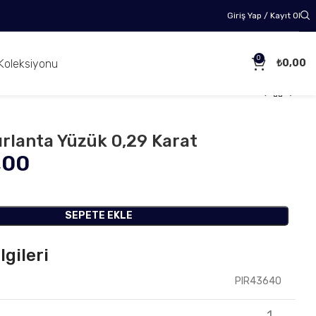
Giriş Yap / Kayıt Ol
0
Koleksiyonu
₺
0,00
ırlanta Yüzük 0,29 Karat
,00
SEPETE EKLE
lgileri
PIR43640
1