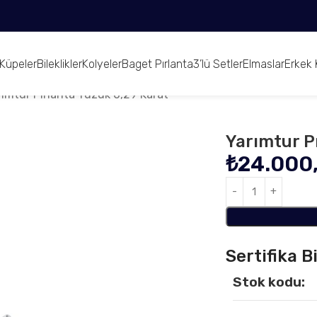
Küpeler
Bileklikler
Kolyeler
Baget Pırlanta
3’lü Setler
Elmaslar
Erkek 
rımtur Pırlanta Yüzük 0,29 Karat
Yarımtur P
₺
24.000
Sertifika Bi
Stok kodu: