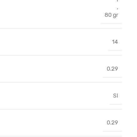
,
80 gr
14
0.29
SI
0.29