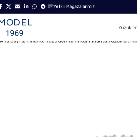
Yetkili Mağazalarımız
Yüzükler
Ana Sayfa
Pırlanta Yüzükler
Yarımtur Pırlanta Yüzükler
Ya