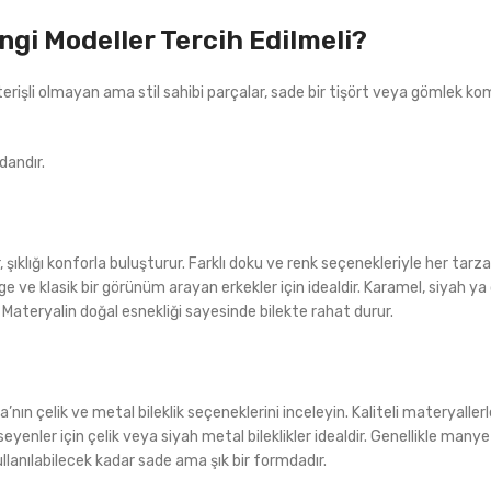
angi Modeller Tercih Edilmeli?
österişli olmayan ama stil sahibi parçalar, sade bir tişört veya gömlek k
dandır.
, şıklığı konforla buluşturur. Farklı doku ve renk seçenekleriyle her tarz
ntage ve klasik bir görünüm arayan erkekler için idealdir. Karamel, siyah y
 Materyalin doğal esnekliği sayesinde bilekte rahat durur.
nın çelik ve metal bileklik seçeneklerini inceleyin. Kaliteli materyallerl
ler için çelik veya siyah metal bileklikler idealdir. Genellikle manyeti
ullanılabilecek kadar sade ama şık bir formdadır.