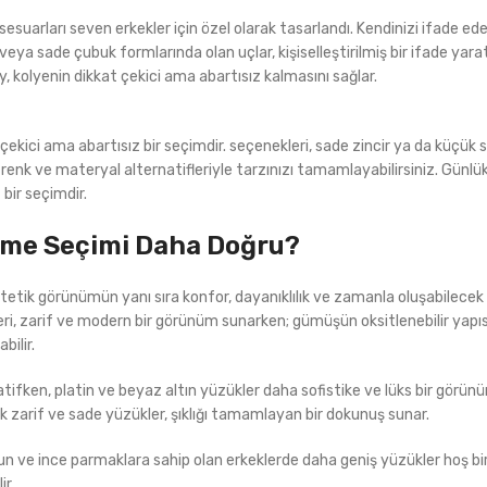
 aksesuarları seven erkekler için özel olarak tasarlandı. Kendinizi ifade e
ya sade çubuk formlarında olan uçlar, kişiselleştirilmiş bir ifade yaratı
 kolyenin dikkat çekici ama abartısız kalmasını sağlar.
at çekici ama abartısız bir seçimdir. seçenekleri, sade zincir ya da küçü
renk ve materyal alternatifleriyle tarzınızı tamamlayabilirsiniz. Günlük
 bir seçimdir.
eme Seçimi Daha Doğru?
tetik görünümün yanı sıra konfor, dayanıklılık ve zamanla oluşabilecek
i, zarif ve modern bir görünüm sunarken; gümüşün oksitlenebilir yapısı
bilir.
natifken, platin ve beyaz altın yüzükler daha sofistike ve lüks bir görü
cek zarif ve sade yüzükler, şıklığı tamamlayan bir dokunuş sunar.
zun ve ince parmaklara sahip olan erkeklerde daha geniş yüzükler hoş b
ir.