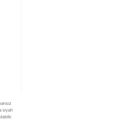
mansız
a siyah
abilir.