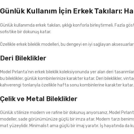
Günlük Kullanım İçin Erkek Takıları: H
Günlük kullanımda erkek takıları, şıklığı konforla birleştirmeli. Fazla g
sofistike bir dokunuş katar.
Özellikle erkek bileklik modelleri, bu dengeyi en iyi sağlayan aksesuarlar
Deri Bileklikler
Model Pırlanta’nın erkek bileklik koleksiyonunda yer alan deri tasarımlar
bu bileklikler, günlük kombinlerinize karakter katar. Deri bileklikler, vi
kahverengi tonlarıyla özellikle hafta sonu kombinlerine karakter katar.
Çelik ve Metal Bileklikler
Günlük stilinize modern ve rafine bir dokunuş arıyorsanız, Model Pırlanta’
modeller, sade görünümünüze güçlü bir imza atar. Modern tarzı benimseyen
mat yüzeylidir. Minimalist ama güçlü bir imaj yaratır. İş hayatında da k