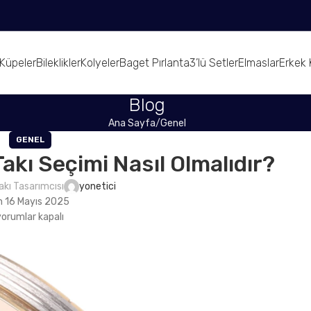
Küpeler
Bileklikler
Kolyeler
Baget Pırlanta
3’lü Setler
Elmaslar
Erkek 
Blog
Ana Sayfa
Genel
GENEL
akı Seçimi Nasıl Olmalıdır?
akı Tasarımcısı
yonetici
n 16 Mayıs 2025
yorumlar kapalı