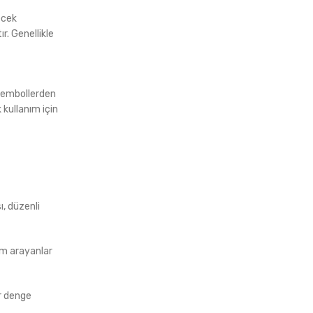
decek
r. Genellikle
k sembollerden
 kullanım için
, düzenli
nüm arayanlar
ir denge