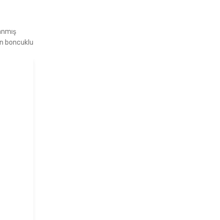
lanmış
an boncuklu