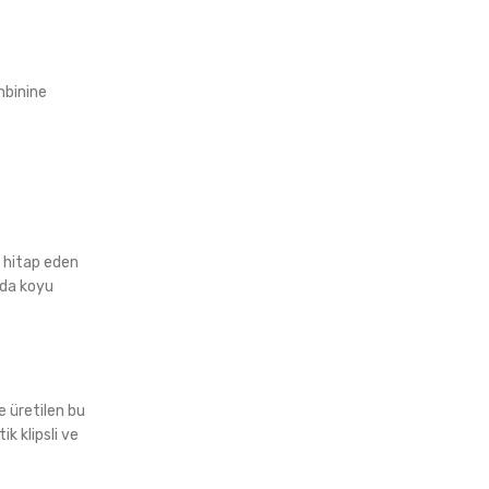
ombinine
a hitap eden
a da koyu
e üretilen bu
k klipsli ve