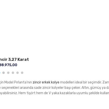
Zincir 0,70 Karat
₺
106.125,00
in Model Pırlanta’nın
zincir erkek kolye
modelleri ideal bir seçimdir. Za
seçenekleri arasında sade zincir kolyeler başı çeker. Altın, gümüş ya d
yabilirsiniz. Hem tişört hem de V yaka kazaklarla uyumlu şekilde kullanıl