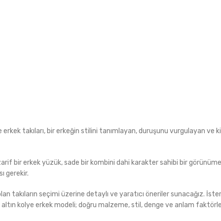
erkek takıları, bir erkeğin stilini tanımlayan, duruşunu vurgulayan ve ki
a zarif bir erkek yüzük, sade bir kombini dahi karakter sahibi bir görünüm
ı gerekir.
n takıların seçimi üzerine detaylı ve yaratıcı öneriler sunacağız. İste
bir altın kolye erkek modeli; doğru malzeme, stil, denge ve anlam faktörler