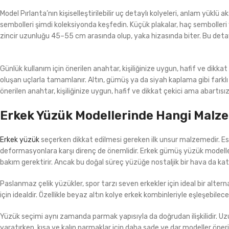
Model Pırlanta’nın kişiselleştirilebilir uç detaylı kolyeleri, anlam yüklü
sembolleri şimdi koleksiyonda keşfedin. Küçük plakalar, haç sembolleri ve
zincir uzunluğu 45–55 cm arasında olup, yaka hizasında biter. Bu detay,
Günlük kullanım için önerilen anahtar, kişiliğinize uygun, hafif ve dikk
oluşan uçlarla tamamlanır. Altın, gümüş ya da siyah kaplama gibi farklı 
önerilen anahtar, kişiliğinize uygun, hafif ve dikkat çekici ama abartısız
Erkek Yüzük Modellerinde Hangi Malz
Erkek yüzük
seçerken dikkat edilmesi gereken ilk unsur malzemedir. Es
deformasyonlara karşı direnç de önemlidir. Erkek gümüş yüzük modeller
bakım gerektirir. Ancak bu doğal süreç yüzüğe nostaljik bir hava da kata
Paslanmaz çelik yüzükler, spor tarzı seven erkekler için ideal bir alter
için idealdir. Özellikle beyaz altın kolye erkek kombinleriyle eşleşebile
Yüzük seçimi aynı zamanda parmak yapısıyla da doğrudan ilişkilidir. U
yaratırken, kısa ve kalın parmaklar için daha sade ve dar modeller öneril