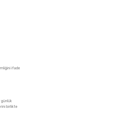
mliğini ifade
e
r günlük
ini birlikte