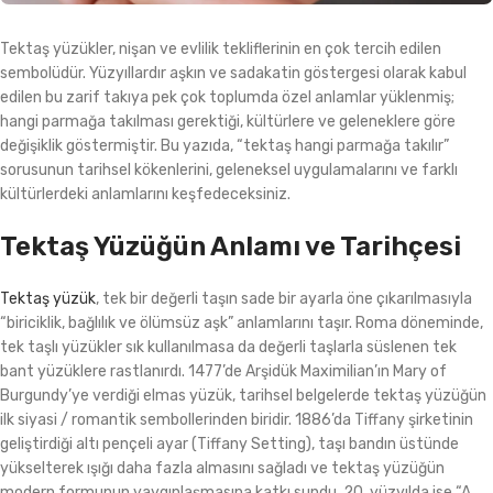
Tektaş yüzükler, nişan ve evlilik tekliflerinin en çok tercih edilen
sembolüdür. Yüzyıllardır aşkın ve sadakatin göstergesi olarak kabul
edilen bu zarif takıya pek çok toplumda özel anlamlar yüklenmiş;
hangi parmağa takılması gerektiği, kültürlere ve geleneklere göre
değişiklik göstermiştir. Bu yazıda, “tektaş hangi parmağa takılır”
sorusunun tarihsel kökenlerini, geleneksel uygulamalarını ve farklı
kültürlerdeki anlamlarını keşfedeceksiniz.
Tektaş Yüzüğün Anlamı ve Tarihçesi
Tektaş yüzük
, tek bir değerli taşın sade bir ayarla öne çıkarılmasıyla
“biriciklik, bağlılık ve ölümsüz aşk” anlamlarını taşır. Roma döneminde,
tek taşlı yüzükler sık kullanılmasa da değerli taşlarla süslenen tek
bant yüzüklere rastlanırdı. 1477’de Arşidük Maximilian’ın Mary of
Burgundy’ye verdiği elmas yüzük, tarihsel belgelerde tektaş yüzüğün
ilk siyasi / romantik sembollerinden biridir. 1886’da Tiffany şirketinin
geliştirdiği altı pençeli ayar (Tiffany Setting), taşı bandın üstünde
yükselterek ışığı daha fazla almasını sağladı ve tektaş yüzüğün
modern formunun yaygınlaşmasına katkı sundu. 20. yüzyılda ise “A