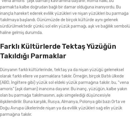
“vena amoris” (aşk damarı) kavramına dayanır; Roma halkı, bu
parmakta kalbe doğrudan bağlı bir damar olduğuna inanıyordu. Bu
inançla hareket ederek evlilik yüzükleri ve nişan yüzükleri bu parmağa
takılmaya başlandı. Günümüzde de birçok kültürde aynı gelenek
sürdürülmektedir çünkü sol elin yüzük parmağı, aşk ve bağlılık sembolü
haline gelmiş durumda.
Farklı Kültürlerde Tektaş Yüzüğün
Takıldığı Parmaklar
Dünyanın farklı kültürlerinde, tektaş ya da nişan yüzüğü geleneksel
olarak farklı ellere ve parmaklara takılır. Örneğin, birçok Batılı ülkede
(ABD, İngiltere gibi) yüzük sol eldeki yüzük parmağına takılır; bu, “vena
amoris” (aşk damarı) inancına dayanır. Bu inanç, yüzüğün, kalbe yakın
olan bu parmağa takılmasının, aşkı simgelediği düşüncesiyle
ilişkilendirilir. Buna karşılık, Rusya, Almanya, Polonya gibi bazı Orta ve
Doğu Avrupa ülkelerinde nişan ya da evlilik yüzükleri sağ elin yüzük
parmağına takılır.