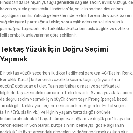
Hindistan’da ise nişan yüzüğü genellikle sağ ele takılır; evlilik yüzüğü de
bazen aynı ele geçirilebilir. Hindistan’da, sol elin sadece dini anlam
taşıdığına inanılır. Yahudi geleneklerinde, evlilik töreninde yüzük bazen
sağ elin işaret parmağına takılır; sonra eşlik ederken sol elin yüzük
parmağına taşınabilir. Bu farklılıklar, kültürlerin aşk, bağlılık ve evlilikle
ilgili sembolik anlayışlarına göre şekillenir.
Tektaş Yüzük İçin Doğru Seçimi
Yapmak
Bir tektaş yüzük seçerken ilk dikkat edilmesi gereken 4C (Kesim, Renk,
Berraklık, Karat) kriterleridir; özellikle kesim, taşın ışığı yansıtma
gücünü doğrudan etkiler. Taşın sertifikalı olması ve sertifikadaki
bilgilerle taş üzerindeki numara tutarlı olmalıdır. Ayrıca yüzük tasarımı
da doğru seçim yapmak için büyük önem taşır. Prong (pençe), bezel,
tırnaklı gibi farklı ayar seçeneklerini incelemek gerekir. Metal seçimi
(altın türü, platin vb.) ve kişinin yaşam tarzı da göz önünde
bulundurulmalı; aktif hayat sürüyorsa sağlam ve düşük profilli ayarlar
tercih edilebilir. Son olarak, bütçe sınırını belirleyip “gözle algılanan
parlaklık” ile fiyat arasındaki dengeleri iyi değerlendirmek akıllıca olur.