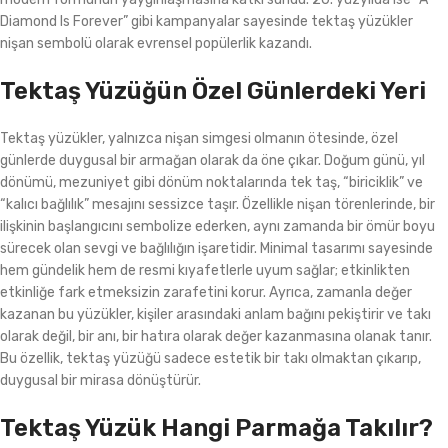
Diamond Is Forever” gibi kampanyalar sayesinde tektaş yüzükler
nişan sembolü olarak evrensel popülerlik kazandı.
Tektaş Yüzüğün Özel Günlerdeki Yeri
Tektaş yüzükler, yalnızca nişan simgesi olmanın ötesinde, özel
günlerde duygusal bir armağan olarak da öne çıkar. Doğum günü, yıl
dönümü, mezuniyet gibi dönüm noktalarında tek taş, “biriciklik” ve
“kalıcı bağlılık” mesajını sessizce taşır. Özellikle nişan törenlerinde, bir
ilişkinin başlangıcını sembolize ederken, aynı zamanda bir ömür boyu
sürecek olan sevgi ve bağlılığın işaretidir. Minimal tasarımı sayesinde
hem gündelik hem de resmi kıyafetlerle uyum sağlar; etkinlikten
etkinliğe fark etmeksizin zarafetini korur. Ayrıca, zamanla değer
kazanan bu yüzükler, kişiler arasındaki anlam bağını pekiştirir ve takı
olarak değil, bir anı, bir hatıra olarak değer kazanmasına olanak tanır.
Bu özellik, tektaş yüzüğü sadece estetik bir takı olmaktan çıkarıp,
duygusal bir mirasa dönüştürür.
Tektaş Yüzük Hangi Parmağa Takılır?