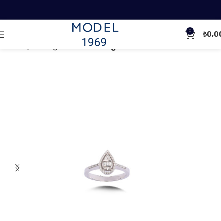
0
₺
0,0
Ana Sayfa
Baget Pırlanta
Baget Pırlanta Yüzükler