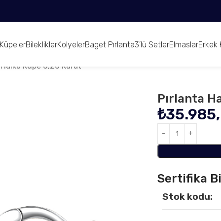
Küpeler
Bileklikler
Kolyeler
Baget Pırlanta
3’lü Setler
Elmaslar
Erkek 
 Halka Küpe 0,20 Karat
Pırlanta H
₺
35.985
Sertifika Bi
Stok kodu: