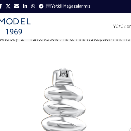
Yetkili Mağazalarımız
Yüzükler
Ana Sayfa
Pırlanta Küpeler
Halka Pırlanta Küpeler
Pırlanta