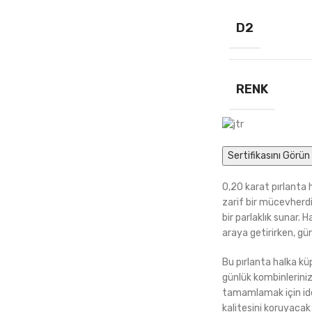
D2
RENK
Sertifikasını Görün 
0,20 karat pırlanta 
zarif bir mücevherdir
bir parlaklık sunar.
araya getirirken, gün
Bu pırlanta halka k
günlük kombinleriniz
tamamlamak için ideal
kalitesini koruyacak