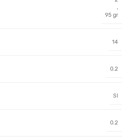
,
95 gr
14
0.2
SI
0.2