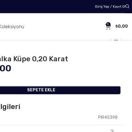
Giriş Yap / Kayıt Ol
0
Koleksiyonu
₺
0,00
alka Küpe 0,20 Karat
,00
SEPETE EKLE
lgileri
PIR45398
2