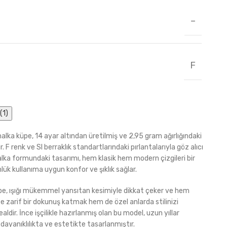
–
F
(1)
halka küpe, 14 ayar altından üretilmiş ve 2,95 gram ağırlığındaki
. F renk ve SI berraklık standartlarındaki pırlantalarıyla göz alıcı
 Halka formundaki tasarımı, hem klasik hem modern çizgileri bir
lük kullanıma uygun konfor ve şıklık sağlar.
üpe, ışığı mükemmel yansıtan kesimiyle dikkat çeker ve hem
e zarif bir dokunuş katmak hem de özel anlarda stilinizi
dir. İnce işçilikle hazırlanmış olan bu model, uzun yıllar
 dayanıklılıkta ve estetikte tasarlanmıştır.