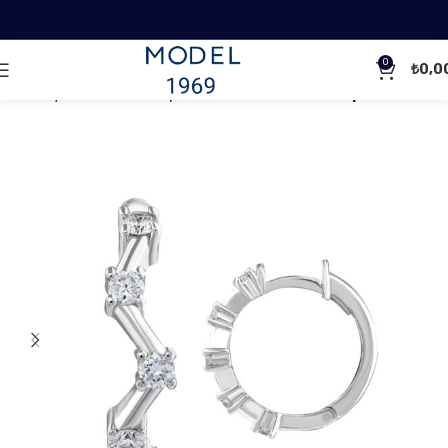
0
₺
0,0
Ana Sayfa
Pırlanta Küpeler
Halka Pırlanta Küpeler