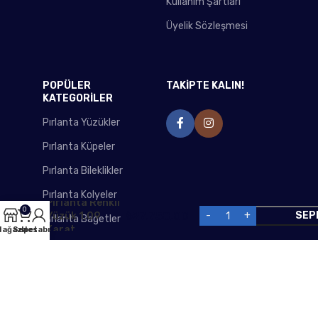
Kullanım Şartları
Üyelik Sözleşmesi
POPÜLER
TAKİPTE KALIN!
KATEGORİLER
Pırlanta Yüzükler
Pırlanta Küpeler
Pırlanta Bileklikler
Pırlanta Kolyeler
Pırlanta Renkli
0
₺
27.750,00
SEP
Yüzük 1,09
Pırlanta Bagetler
Karat
ağaza
Sepet
Hesabım