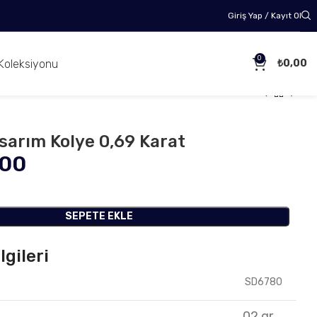
Giriş Yap / Kayıt Ol
0
Koleksiyonu
₺
0,00
asarım Kolye 0,69 Karat
,00
SEPETE EKLE
lgileri
SD6780
02 gr