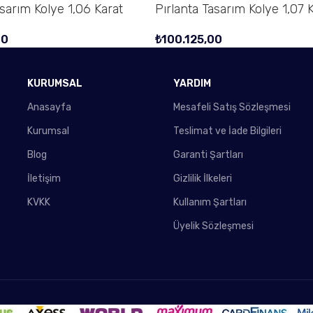
asarım Kolye 1,06 Karat
Pırlanta Tasarım Kolye 1,07 
00
₺
100.125,00
KURUMSAL
YARDIM
Anasayfa
Mesafeli Satış Sözleşmesi
Kurumsal
Teslimat ve İade Bilgileri
Blog
Garanti Şartları
İletişim
Gizlilik İlkeleri
KVKK
Kullanım Şartları
Üyelik Sözleşmesi