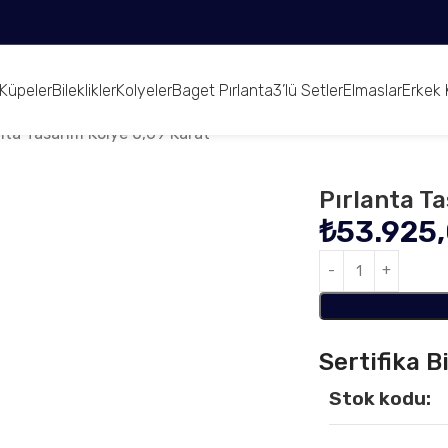
Küpeler
Bileklikler
Kolyeler
Baget Pırlanta
3’lü Setler
Elmaslar
Erkek 
nta Tasarım Kolye 0,69 Karat
Pırlanta T
₺
53.925
Sertifika Bi
Stok kodu: