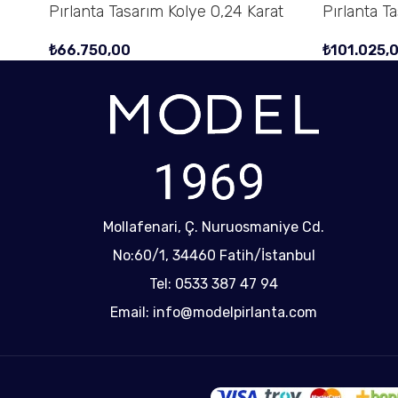
Pırlanta Tasarım Kolye 0,24 Karat
Pırlanta T
₺
66.750,00
₺
101.025,
Mollafenari, Ç. Nuruosmaniye Cd.
No:60/1, 34460 Fatih/İstanbul
Tel: 0533 387 47 94
Email: info@modelpirlanta.com