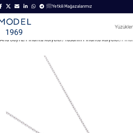
Yetkili Mağazalarımız
Yüzükler
Ana Sayfa
Pırlanta Kolyeler
Tasarım Pırlanta Kolyeler
Pırla