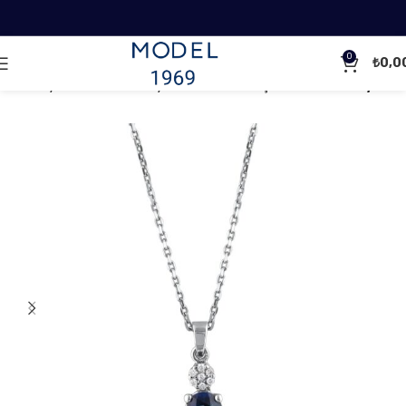
0
₺
0,0
Ana Sayfa
Pırlanta Kolyeler
Renkli Taşlı Pırlanta Kolyeler