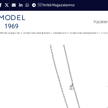
Yetkili Mağazalarımız
Yüzükler
Ana Sayfa
Pırlanta Kolyeler
Tasarım Pırlanta Kolyeler
Pırla