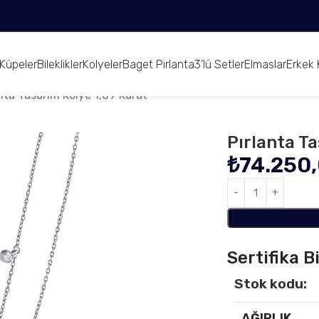
Küpeler
Bileklikler
Kolyeler
Baget Pırlanta
3’lü Setler
Elmaslar
Erkek 
nta Tasarım Kolye 1,09 Karat
Pırlanta T
₺
74.250
Sertifika Bi
Stok kodu:
AĞIRLIK