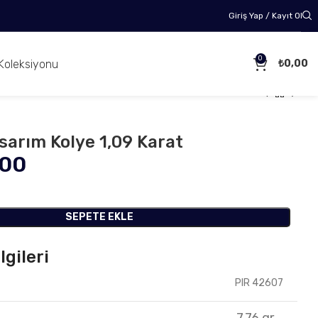
Giriş Yap / Kayıt Ol
0
Koleksiyonu
₺
0,00
asarım Kolye 1,09 Karat
,00
SEPETE EKLE
lgileri
PIR 42607
7.76 gr