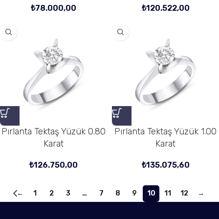
₺
78.000,00
₺
120.522,00
Pırlanta Tektaş Yüzük 0.80
Pırlanta Tektaş Yüzük 1.00
Karat
Karat
₺
126.750,00
₺
135.075,60
←
1
2
3
…
7
8
9
10
11
12
→