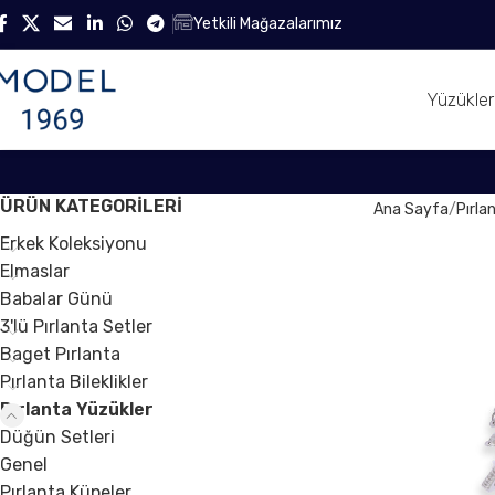
Yetkili Mağazalarımız
Yüzükler
ÜRÜN KATEGORILERI
Ana Sayfa
Pırla
Erkek Koleksiyonu
Elmaslar
Babalar Günü
3'lü Pırlanta Setler
Baget Pırlanta
Pırlanta Bileklikler
Pırlanta Yüzükler
Düğün Setleri
Genel
Pırlanta Küpeler