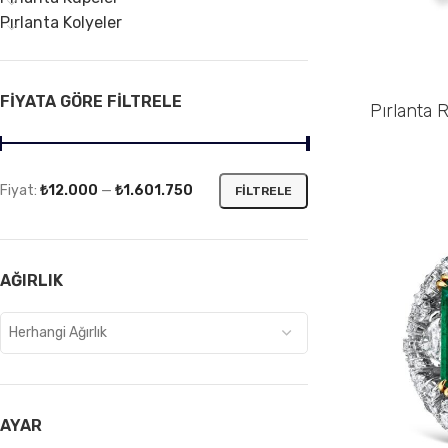
Pırlanta Kolyeler
FIYATA GÖRE FILTRELE
Pırlanta R
SEPETE EKLE
Fiyat:
₺12.000
—
₺1.601.750
FILTRELE
AĞIRLIK
Herhangi Ağırlık
AYAR