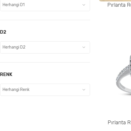
Pırlanta R
SEPETE EKLE
Herhangi D1
D2
Herhangi D2
RENK
Herhangi Renk
Pırlanta R
SEPETE EKLE