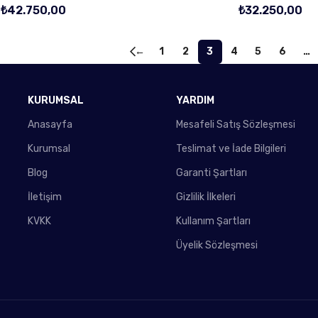
₺
42.750,00
₺
32.250,00
←
1
2
3
4
5
6
…
KURUMSAL
YARDIM
Anasayfa
Mesafeli Satış Sözleşmesi
Kurumsal
Teslimat ve İade Bilgileri
Blog
Garanti Şartları
İletişim
Gizlilik İlkeleri
KVKK
Kullanım Şartları
Üyelik Sözleşmesi