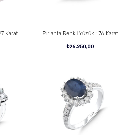
27 Karat
Pırlanta Renkli Yüzük 1,76 Karat
SEPETE EKLE
₺
26.250,00