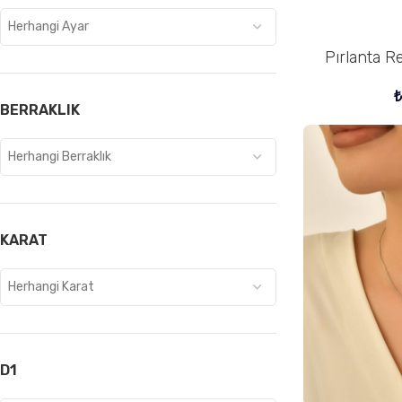
Herhangi Ayar
Pırlanta R
SEPETE EKLE
BERRAKLIK
Herhangi Berraklık
KARAT
Herhangi Karat
D1