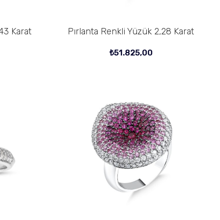
,43 Karat
Pırlanta Renkli Yüzük 2,28 Karat
SEPETE EKLE
₺
51.825,00