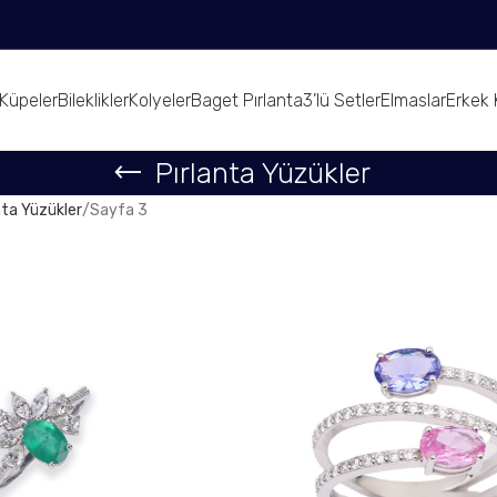
Küpeler
Bileklikler
Kolyeler
Baget Pırlanta
3’lü Setler
Elmaslar
Erkek 
Pırlanta Yüzükler
nta Yüzükler
Sayfa 3