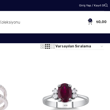
Giriş Yap / Kayıt Ol
0
Koleksiyonu
₺
0,00