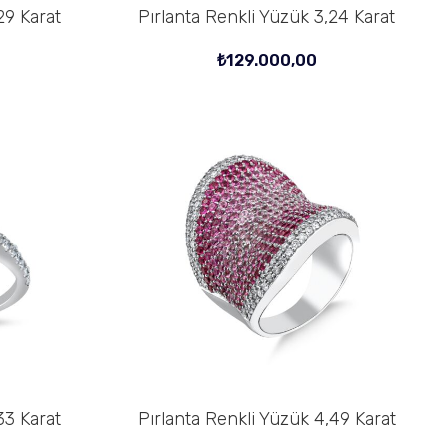
29 Karat
Pırlanta Renkli Yüzük 3,24 Karat
SEPETE EKLE
₺
129.000,00
33 Karat
Pırlanta Renkli Yüzük 4,49 Karat
SEPETE EKLE