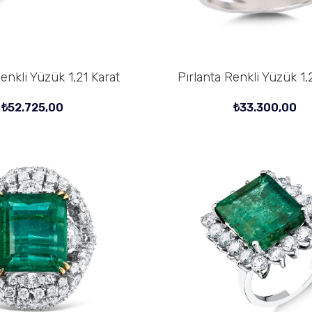
enkli Yüzük 1,21 Karat
Pırlanta Renkli Yüzük 1,
SEPETE EKLE
₺
52.725,00
₺
33.300,00