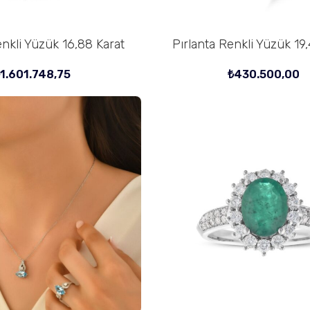
enkli Yüzük 16,88 Karat
Pırlanta Renkli Yüzük 19
SEPETE EKLE
₺
1.601.748,75
₺
430.500,00