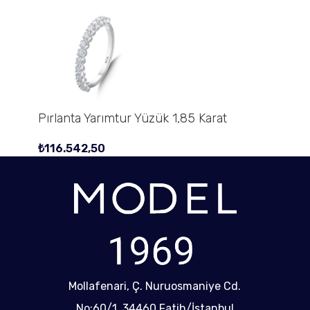
Pırlanta Yarımtur Yüzük 1,85 Karat
₺
116.542,50
Mollafenari, Ç. Nuruosmaniye Cd.
No:60/1, 34460 Fatih/İstanbul