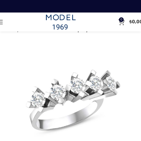
0
₺
0,0
Ana Sayfa
Pırlanta Yüzükler
Beştaş Pırlanta Yüzükler