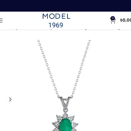
0
₺
0,0
Ana Sayfa
Pırlanta Kolyeler
Renkli Taşlı Pırlanta Kolyeler