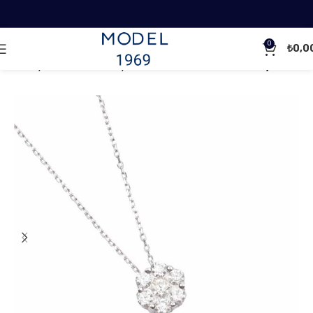
0
₺
0,0
Ana Sayfa
Pırlanta Kolyeler
Tasarım Pırlanta Kolyeler