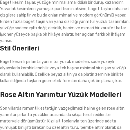
Baget kesim taşlar, yüzüğe minimal ama iddialı bir duruş kazandırır.
Yuvarlak kesimlerin yumuşak parıltısının aksine, baget taşlar daha net
çizgilere sahiptir ve bu da onları mimari ve modern görünümlü yapar.
Birden fazla baget taşın yan yana dizildiği yarımtur yüzük tasarımları,
yüzüğe sadece ışıltı değil; derinlik, hacim ve mimari bir zarafet katar.
Işık her yüzeyde başka bir hikâye anlatır, her açıdan farklı bir ihtişam
yansır.
Stil Önerileri
Baget kesimli pırlanta yarım tur yüzük modelleri, sade yüzeyli
alyanslarla kombinlenebilir veya tek başına minimal bir nişan yüzüğü
olarak kullanılabilir. Özellikle beyaz altın ya da platin zeminle birlikte
kullanıldığında taşların geometrik formları daha çok ön plana çıkar.
Rose Altın Yarımtur Yüzük Modelleri
Son yıllarda romantik estetiğin vazgeçilmezi haline gelen rose altın,
yarımtur pırlanta yüzükler arasında da sıkça tercih edilen bir
materyale dönüşmüştür. Kızıl alt tonlarıyla ten üzerinde adeta
yumuşak bir ışıltı bırakan bu özel altın türü, ‘pembe altın’ olarak da