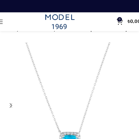
0
₺
0,0
Ana Sayfa
Pırlanta Kolyeler
Renkli Taşlı Pırlanta Kolyeler